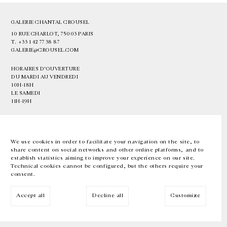
GALERIE CHANTAL CROUSEL
10 RUE CHARLOT, 75003 PARIS
T.
+33 1 42 77 38 87
GALERIE@CROUSEL.COM
HORAIRES D'OUVERTURE
DU MARDI AU VENDREDI
10H-18H
LE SAMEDI
11H-19H
LES ESPACES DE LA GALERIE SERONT FERMÉS À PARTIR DU 23 JUILLET
JUSQU'AU 4 SEPTEMBRE INCLUS
We use cookies in order to facilitate your navigation on the site, to
share content on social networks and other online platforms, and to
Facebook
Instagram
EN
FR
中文
establish statistics aiming to improve your experience on our site.
Technical cookies cannot be configured, but the others require your
consent.
Inscrivez-vous à notre newsletter
Accept all
Decline all
Customize
© Galerie Chantal Crousel 2026
Mentions légales
Cookies