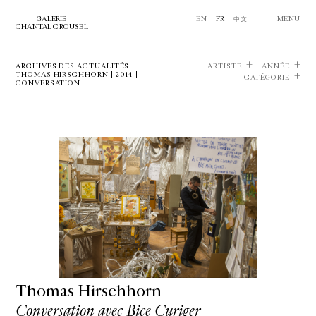
GALERIE
EN
FR
中文
MENU
CHANTAL CROUSEL
ARCHIVES DES ACTUALITÉS
ARTISTE
ANNÉE
THOMAS HIRSCHHORN | 2014 |
CATÉGORIE
CONVERSATION
Thomas Hirschhorn
Conversation avec Bice Curiger