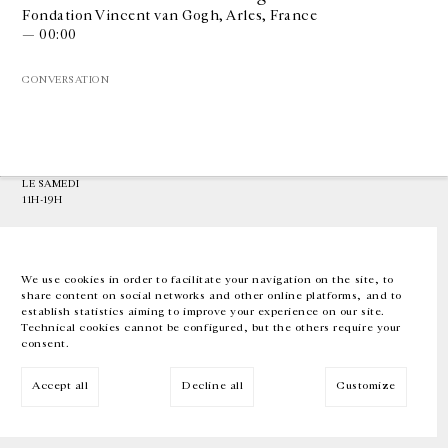
Fondation Vincent van Gogh, Arles, France
— 00:00
GALERIE CHANTAL CROUSEL
10 RUE CHARLOT, 75003 PARIS
CONVERSATION
T.
+33 1 42 77 38 87
GALERIE@CROUSEL.COM
HORAIRES D'OUVERTURE
DU MARDI AU VENDREDI
10H-18H
LE SAMEDI
11H-19H
LES ESPACES DE LA GALERIE SERONT FERMÉS À PARTIR DU 23 JUILLET
JUSQU'AU 4 SEPTEMBRE INCLUS
We use cookies in order to facilitate your navigation on the site, to
share content on social networks and other online platforms, and to
Facebook
Instagram
EN
FR
中文
establish statistics aiming to improve your experience on our site.
Technical cookies cannot be configured, but the others require your
consent.
Inscrivez-vous à notre newsletter
Accept all
Decline all
Customize
© Galerie Chantal Crousel 2026
Mentions légales
Cookies