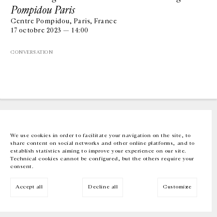
Pompidou Paris
Centre Pompidou, Paris, France
GALERIE CHANTAL CROUSEL
17 octobre 2023 — 14:00
10 RUE CHARLOT, 75003 PARIS
T.
+33 1 42 77 38 87
GALERIE@CROUSEL.COM
CONVERSATION
HORAIRES D'OUVERTURE
DU MARDI AU VENDREDI
10H-18H
LE SAMEDI
11H-19H
LES ESPACES DE LA GALERIE SERONT FERMÉS À PARTIR DU 23 JUILLET
JUSQU'AU 4 SEPTEMBRE INCLUS
We use cookies in order to facilitate your navigation on the site, to
share content on social networks and other online platforms, and to
Facebook
Instagram
EN
FR
中文
establish statistics aiming to improve your experience on our site.
Technical cookies cannot be configured, but the others require your
consent.
Inscrivez-vous à notre newsletter
Accept all
Decline all
Customize
© Galerie Chantal Crousel 2026
Mentions légales
Cookies