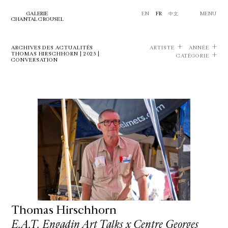
GALERIE
EN
FR
中文
MENU
CHANTAL CROUSEL
ARCHIVES DES ACTUALITÉS
ARTISTE
ANNÉE
THOMAS HIRSCHHORN | 2023 |
CATÉGORIE
CONVERSATION
Thomas Hirschhorn
E.A.T. Engadin Art Talks x Centre Georges