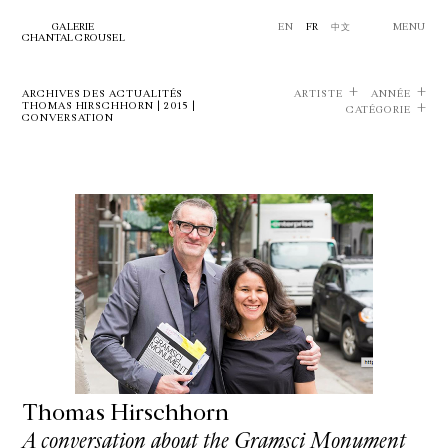
GALERIE
EN
FR
中文
MENU
CHANTAL CROUSEL
ARCHIVES DES ACTUALITÉS
ARTISTE
ANNÉE
THOMAS HIRSCHHORN | 2015 |
CATÉGORIE
CONVERSATION
Thomas Hirschhorn
A conversation about the Gramsci Monument