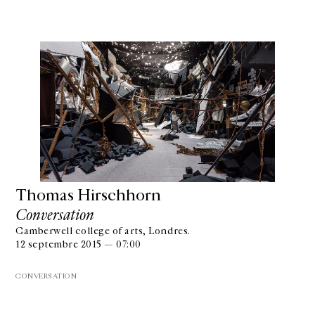
Thomas Hirschhorn
Conversation
Camberwell college of arts, Londres.
GALERIE CHANTAL CROUSEL
12 septembre 2015 — 07:00
10 RUE CHARLOT, 75003 PARIS
T.
+33 1 42 77 38 87
GALERIE@CROUSEL.COM
CONVERSATION
HORAIRES D'OUVERTURE
DU MARDI AU VENDREDI