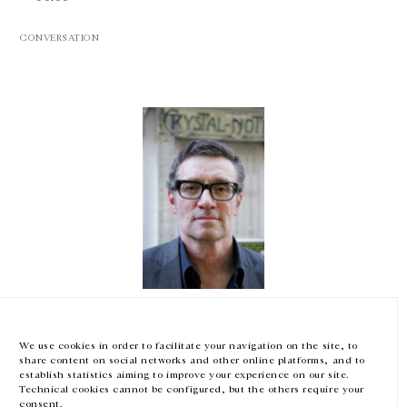
CONVERSATION
GALERIE CHANTAL CROUSEL
10 RUE CHARLOT, 75003 PARIS
T.
+33 1 42 77 38 87
GALERIE@CROUSEL.COM
HORAIRES D'OUVERTURE
DU MARDI AU VENDREDI
10H-18H
LE SAMEDI
11H-19H
Thomas Hirschhorn
LES ESPACES DE LA GALERIE SERONT FERMÉS À PARTIR DU 23 JUILLET
JUSQU'AU 4 SEPTEMBRE INCLUS
Le RenDez-Vous de Laurent Goumarre
We use cookies in order to facilitate your navigation on the site, to
Palais de Tokyo, Paris, France
share content on social networks and other online platforms, and to
— 00:00
Facebook
Instagram
EN
FR
中文
establish statistics aiming to improve your experience on our site.
Technical cookies cannot be configured, but the others require your
consent.
Inscrivez-vous à notre newsletter