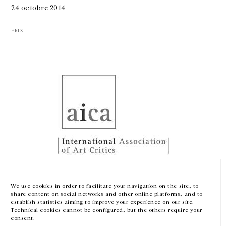
24 octobre 2014
PRIX
GALERIE CHANTAL CROUSEL
10 RUE CHARLOT, 75003 PARIS
T.
+33 1 42 77 38 87
GALERIE@CROUSEL.COM
HORAIRES D'OUVERTURE
DU MARDI AU VENDREDI
10H-18H
LE SAMEDI
11H-19H
LES ESPACES DE LA GALERIE SERONT FERMÉS À PARTIR DU 23 JUILLET
Thomas Hirschhorn
JUSQU'AU 4 SEPTEMBRE INCLUS
AICA Awards for 2013
We use cookies in order to facilitate your navigation on the site, to
share content on social networks and other online platforms, and to
— 00:00
Facebook
Instagram
EN
FR
中文
establish statistics aiming to improve your experience on our site.
Technical cookies cannot be configured, but the others require your
consent.
Inscrivez-vous à notre newsletter
PRIX