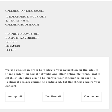
GALERIE CHANTAL CROUSEL
10 RUE CHARLOT, 75003 PARIS
T.
+33 1 42 77 38 87
GALERIE@CROUSEL.COM
HORAIRES D'OUVERTURE
DU MARDI AU VENDREDI
10H-18H
LE SAMEDI
11H-19H
LES ESPACES DE LA GALERIE SERONT FERMÉS À PARTIR DU 23 JUILLET
JUSQU'AU 4 SEPTEMBRE INCLUS
We use cookies in order to facilitate your navigation on the site, to
share content on social networks and other online platforms, and to
Facebook
Instagram
EN
FR
中文
establish statistics aiming to improve your experience on our site.
Technical cookies cannot be configured, but the others require your
consent.
Inscrivez-vous à notre newsletter
Accept all
Decline all
Customize
© Galerie Chantal Crousel 2026
Mentions légales
Cookies