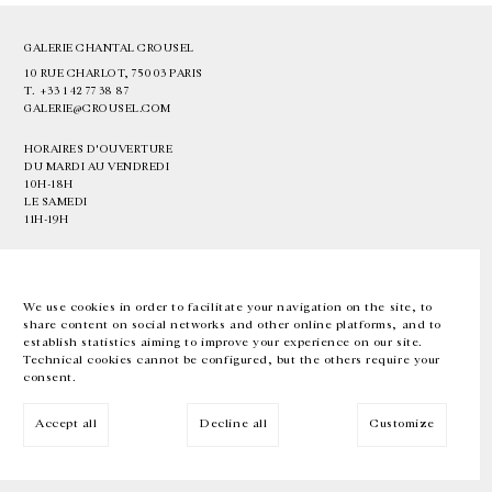
GALERIE CHANTAL CROUSEL
10 RUE CHARLOT, 75003 PARIS
T.
+33 1 42 77 38 87
GALERIE@CROUSEL.COM
HORAIRES D'OUVERTURE
DU MARDI AU VENDREDI
10H-18H
LE SAMEDI
11H-19H
LES ESPACES DE LA GALERIE SERONT FERMÉS À PARTIR DU 23 JUILLET
JUSQU'AU 4 SEPTEMBRE INCLUS
We use cookies in order to facilitate your navigation on the site, to
share content on social networks and other online platforms, and to
Facebook
Instagram
EN
FR
中文
establish statistics aiming to improve your experience on our site.
Technical cookies cannot be configured, but the others require your
consent.
Inscrivez-vous à notre newsletter
Accept all
Decline all
Customize
© Galerie Chantal Crousel 2026
Mentions légales
Cookies