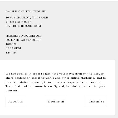
GALERIE CHANTAL CROUSEL
10 RUE CHARLOT, 75003 PARIS
T.
+33 1 42 77 38 87
GALERIE@CROUSEL.COM
HORAIRES D'OUVERTURE
DU MARDI AU VENDREDI
10H-18H
LE SAMEDI
11H-19H
LES ESPACES DE LA GALERIE SERONT FERMÉS À PARTIR DU 23 JUILLET
JUSQU'AU 4 SEPTEMBRE INCLUS
We use cookies in order to facilitate your navigation on the site, to
share content on social networks and other online platforms, and to
Facebook
Instagram
EN
FR
中文
establish statistics aiming to improve your experience on our site.
Technical cookies cannot be configured, but the others require your
consent.
Inscrivez-vous à notre newsletter
Accept all
Decline all
Customize
© Galerie Chantal Crousel 2026
Mentions légales
Cookies