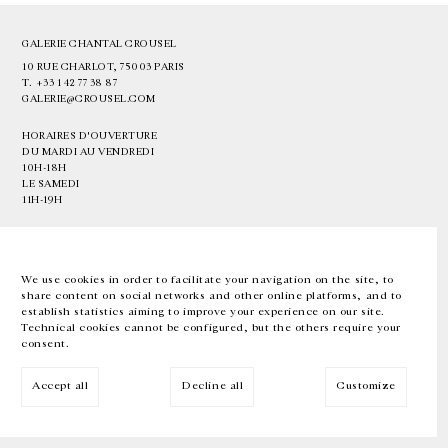
GALERIE CHANTAL CROUSEL
10 RUE CHARLOT, 75003 PARIS
T.
+33 1 42 77 38 87
GALERIE@CROUSEL.COM
HORAIRES D'OUVERTURE
DU MARDI AU VENDREDI
10H-18H
LE SAMEDI
11H-19H
LES ESPACES DE LA GALERIE SERONT FERMÉS À PARTIR DU 23 JUILLET
JUSQU'AU 4 SEPTEMBRE INCLUS
We use cookies in order to facilitate your navigation on the site, to
share content on social networks and other online platforms, and to
Facebook
Instagram
EN
FR
中文
establish statistics aiming to improve your experience on our site.
Technical cookies cannot be configured, but the others require your
consent.
Inscrivez-vous à notre newsletter
Accept all
Decline all
Customize
© Galerie Chantal Crousel 2026
Mentions légales
Cookies