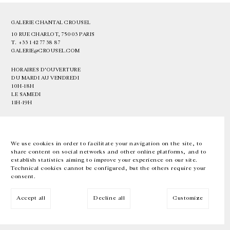
GALERIE CHANTAL CROUSEL
10 RUE CHARLOT, 75003 PARIS
T.
+33 1 42 77 38 87
GALERIE@CROUSEL.COM
HORAIRES D'OUVERTURE
DU MARDI AU VENDREDI
10H-18H
LE SAMEDI
11H-19H
LES ESPACES DE LA GALERIE SERONT FERMÉS À PARTIR DU 23 JUILLET
JUSQU'AU 4 SEPTEMBRE INCLUS
We use cookies in order to facilitate your navigation on the site, to
share content on social networks and other online platforms, and to
Facebook
Instagram
EN
FR
中文
establish statistics aiming to improve your experience on our site.
Technical cookies cannot be configured, but the others require your
consent.
Inscrivez-vous à notre newsletter
Accept all
Decline all
Customize
© Galerie Chantal Crousel 2026
Mentions légales
Cookies