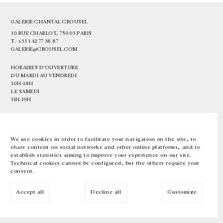
GALERIE CHANTAL CROUSEL
10 RUE CHARLOT, 75003 PARIS
T.
+33 1 42 77 38 87
GALERIE@CROUSEL.COM
HORAIRES D'OUVERTURE
DU MARDI AU VENDREDI
10H-18H
LE SAMEDI
11H-19H
LES ESPACES DE LA GALERIE SERONT FERMÉS À PARTIR DU 23 JUILLET
JUSQU'AU 4 SEPTEMBRE INCLUS
We use cookies in order to facilitate your navigation on the site, to
share content on social networks and other online platforms, and to
Facebook
Instagram
EN
FR
中文
establish statistics aiming to improve your experience on our site.
Technical cookies cannot be configured, but the others require your
consent.
Inscrivez-vous à notre newsletter
Accept all
Decline all
Customize
© Galerie Chantal Crousel 2026
Mentions légales
Cookies