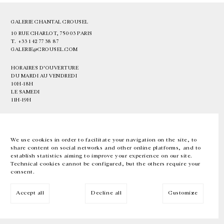
GALERIE CHANTAL CROUSEL
10 RUE CHARLOT, 75003 PARIS
T.
+33 1 42 77 38 87
GALERIE@CROUSEL.COM
HORAIRES D'OUVERTURE
DU MARDI AU VENDREDI
10H-18H
LE SAMEDI
11H-19H
LES ESPACES DE LA GALERIE SERONT FERMÉS À PARTIR DU 23 JUILLET
JUSQU'AU 4 SEPTEMBRE INCLUS
We use cookies in order to facilitate your navigation on the site, to
share content on social networks and other online platforms, and to
Facebook
Instagram
EN
FR
中文
establish statistics aiming to improve your experience on our site.
Technical cookies cannot be configured, but the others require your
consent.
Inscrivez-vous à notre newsletter
Accept all
Decline all
Customize
© Galerie Chantal Crousel 2026
Mentions légales
Cookies