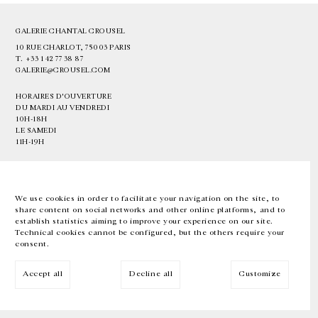
GALERIE CHANTAL CROUSEL
10 RUE CHARLOT, 75003 PARIS
T.
+33 1 42 77 38 87
GALERIE@CROUSEL.COM
HORAIRES D'OUVERTURE
DU MARDI AU VENDREDI
10H-18H
LE SAMEDI
11H-19H
LES ESPACES DE LA GALERIE SERONT FERMÉS À PARTIR DU 23 JUILLET
JUSQU'AU 4 SEPTEMBRE INCLUS
We use cookies in order to facilitate your navigation on the site, to
share content on social networks and other online platforms, and to
Facebook
Instagram
EN
FR
中文
establish statistics aiming to improve your experience on our site.
Technical cookies cannot be configured, but the others require your
consent.
Inscrivez-vous à notre newsletter
Accept all
Decline all
Customize
© Galerie Chantal Crousel 2026
Mentions légales
Cookies