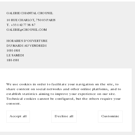
GALERIE CHANTAL CROUSEL
10 RUE CHARLOT, 75003 PARIS
T.
+33 1 42 77 38 87
GALERIE@CROUSEL.COM
HORAIRES D'OUVERTURE
DU MARDI AU VENDREDI
10H-18H
LE SAMEDI
11H-19H
LES ESPACES DE LA GALERIE SERONT FERMÉS À PARTIR DU 23 JUILLET
JUSQU'AU 4 SEPTEMBRE INCLUS
We use cookies in order to facilitate your navigation on the site, to
share content on social networks and other online platforms, and to
Facebook
Instagram
EN
FR
中文
establish statistics aiming to improve your experience on our site.
Technical cookies cannot be configured, but the others require your
consent.
Inscrivez-vous à notre newsletter
Accept all
Decline all
Customize
© Galerie Chantal Crousel 2026
Mentions légales
Cookies