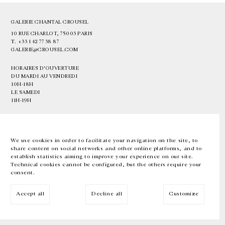
GALERIE CHANTAL CROUSEL
10 RUE CHARLOT, 75003 PARIS
T.
+33 1 42 77 38 87
GALERIE@CROUSEL.COM
HORAIRES D'OUVERTURE
DU MARDI AU VENDREDI
10H-18H
LE SAMEDI
11H-19H
LES ESPACES DE LA GALERIE SERONT FERMÉS À PARTIR DU 23 JUILLET
JUSQU'AU 4 SEPTEMBRE INCLUS
We use cookies in order to facilitate your navigation on the site, to
share content on social networks and other online platforms, and to
Facebook
Instagram
EN
FR
中文
establish statistics aiming to improve your experience on our site.
Technical cookies cannot be configured, but the others require your
consent.
Inscrivez-vous à notre newsletter
Accept all
Decline all
Customize
© Galerie Chantal Crousel 2026
Mentions légales
Cookies