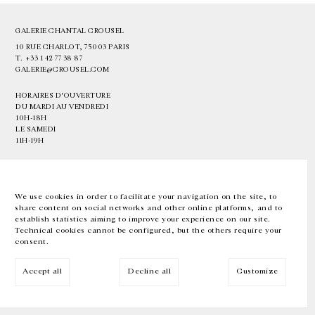
GALERIE CHANTAL CROUSEL
10 RUE CHARLOT, 75003 PARIS
T.
+33 1 42 77 38 87
GALERIE@CROUSEL.COM
HORAIRES D'OUVERTURE
DU MARDI AU VENDREDI
10H-18H
LE SAMEDI
11H-19H
LES ESPACES DE LA GALERIE SERONT FERMÉS À PARTIR DU 23 JUILLET
JUSQU'AU 4 SEPTEMBRE INCLUS
We use cookies in order to facilitate your navigation on the site, to
share content on social networks and other online platforms, and to
Facebook
Instagram
EN
FR
中文
establish statistics aiming to improve your experience on our site.
Technical cookies cannot be configured, but the others require your
consent.
Inscrivez-vous à notre newsletter
Accept all
Decline all
Customize
© Galerie Chantal Crousel 2026
Mentions légales
Cookies