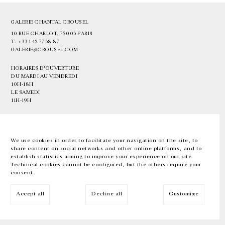
GALERIE CHANTAL CROUSEL
10 RUE CHARLOT, 75003 PARIS
T.
+33 1 42 77 38 87
GALERIE@CROUSEL.COM
HORAIRES D'OUVERTURE
DU MARDI AU VENDREDI
10H-18H
LE SAMEDI
11H-19H
LES ESPACES DE LA GALERIE SERONT FERMÉS À PARTIR DU 23 JUILLET
JUSQU'AU 4 SEPTEMBRE INCLUS
We use cookies in order to facilitate your navigation on the site, to
share content on social networks and other online platforms, and to
Facebook
Instagram
EN
FR
中文
establish statistics aiming to improve your experience on our site.
Technical cookies cannot be configured, but the others require your
consent.
Inscrivez-vous à notre newsletter
Accept all
Decline all
Customize
© Galerie Chantal Crousel 2026
Mentions légales
Cookies