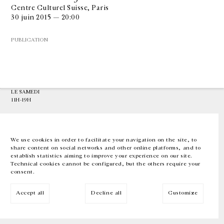
Centre Culturel Suisse, Paris
30 juin 2015 — 20:00
GALERIE CHANTAL CROUSEL
10 RUE CHARLOT, 75003 PARIS
PUBLICATION
T.
+33 1 42 77 38 87
GALERIE@CROUSEL.COM
HORAIRES D'OUVERTURE
DU MARDI AU VENDREDI
10H-18H
LE SAMEDI
11H-19H
LES ESPACES DE LA GALERIE SERONT FERMÉS À PARTIR DU 23 JUILLET
JUSQU'AU 4 SEPTEMBRE INCLUS
We use cookies in order to facilitate your navigation on the site, to
share content on social networks and other online platforms, and to
Facebook
Instagram
EN
FR
中文
establish statistics aiming to improve your experience on our site.
Technical cookies cannot be configured, but the others require your
consent.
Inscrivez-vous à notre newsletter
Accept all
Decline all
Customize
© Galerie Chantal Crousel 2026
Mentions légales
Cookies