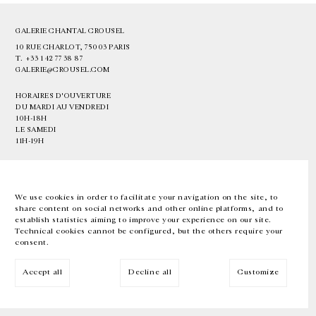
GALERIE CHANTAL CROUSEL
10 RUE CHARLOT, 75003 PARIS
T.
+33 1 42 77 38 87
GALERIE@CROUSEL.COM
HORAIRES D'OUVERTURE
DU MARDI AU VENDREDI
10H-18H
LE SAMEDI
11H-19H
LES ESPACES DE LA GALERIE SERONT FERMÉS À PARTIR DU 23 JUILLET
JUSQU'AU 4 SEPTEMBRE INCLUS
We use cookies in order to facilitate your navigation on the site, to
share content on social networks and other online platforms, and to
Facebook
Instagram
EN
FR
中文
establish statistics aiming to improve your experience on our site.
Technical cookies cannot be configured, but the others require your
consent.
Inscrivez-vous à notre newsletter
Accept all
Decline all
Customize
© Galerie Chantal Crousel 2026
Mentions légales
Cookies