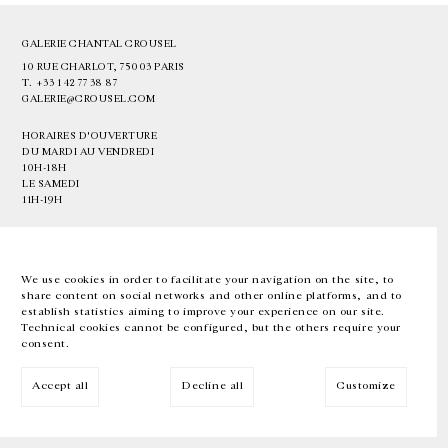
GALERIE CHANTAL CROUSEL
10 RUE CHARLOT, 75003 PARIS
T.
+33 1 42 77 38 87
GALERIE@CROUSEL.COM
HORAIRES D'OUVERTURE
DU MARDI AU VENDREDI
10H-18H
LE SAMEDI
11H-19H
LES ESPACES DE LA GALERIE SERONT FERMÉS À PARTIR DU 23 JUILLET
JUSQU'AU 4 SEPTEMBRE INCLUS
We use cookies in order to facilitate your navigation on the site, to
share content on social networks and other online platforms, and to
Facebook
Instagram
EN
FR
中文
establish statistics aiming to improve your experience on our site.
Technical cookies cannot be configured, but the others require your
consent.
Inscrivez-vous à notre newsletter
Accept all
Decline all
Customize
© Galerie Chantal Crousel 2026
Mentions légales
Cookies