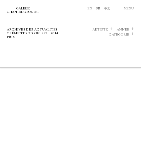
GALERIE
EN
FR
中文
MENU
CHANTAL CROUSEL
ARCHIVES DES ACTUALITÉS
ARTISTE
ANNÉE
CLÉMENT RODZIELSKI | 2014 |
CATÉGORIE
PRIX