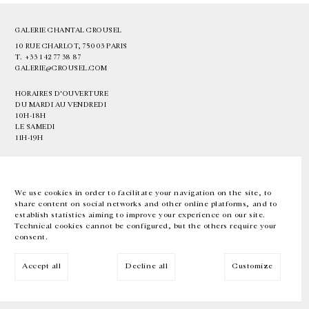
GALERIE CHANTAL CROUSEL
10 RUE CHARLOT, 75003 PARIS
T.
+33 1 42 77 38 87
GALERIE@CROUSEL.COM
HORAIRES D'OUVERTURE
DU MARDI AU VENDREDI
10H-18H
LE SAMEDI
11H-19H
LES ESPACES DE LA GALERIE SERONT FERMÉS À PARTIR DU 23 JUILLET
JUSQU'AU 4 SEPTEMBRE INCLUS
We use cookies in order to facilitate your navigation on the site, to
share content on social networks and other online platforms, and to
Facebook
Instagram
EN
FR
中文
establish statistics aiming to improve your experience on our site.
Technical cookies cannot be configured, but the others require your
consent.
Inscrivez-vous à notre newsletter
Accept all
Decline all
Customize
© Galerie Chantal Crousel 2026
Mentions légales
Cookies