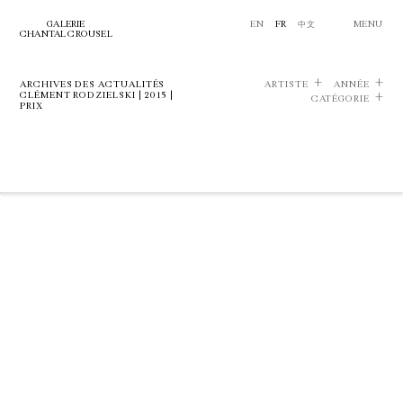
GALERIE
EN
FR
中文
MENU
CHANTAL CROUSEL
ARCHIVES DES ACTUALITÉS
ARTISTE
ANNÉE
CLÉMENT RODZIELSKI | 2015 |
CATÉGORIE
PRIX