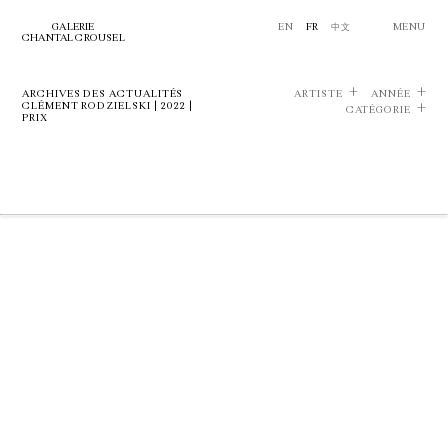
GALERIE
EN
FR
中文
MENU
CHANTAL CROUSEL
ARCHIVES DES ACTUALITÉS
ARTISTE
ANNÉE
CLÉMENT RODZIELSKI | 2022 |
CATÉGORIE
PRIX