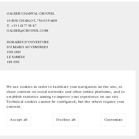
GALERIE CHANTAL CROUSEL
10 RUE CHARLOT, 75003 PARIS
T.
+33 1 42 77 38 87
GALERIE@CROUSEL.COM
HORAIRES D'OUVERTURE
DU MARDI AU VENDREDI
10H-18H
LE SAMEDI
11H-19H
LES ESPACES DE LA GALERIE SERONT FERMÉS À PARTIR DU 23 JUILLET
JUSQU'AU 4 SEPTEMBRE INCLUS
We use cookies in order to facilitate your navigation on the site, to
share content on social networks and other online platforms, and to
Facebook
Instagram
EN
FR
中文
establish statistics aiming to improve your experience on our site.
Technical cookies cannot be configured, but the others require your
consent.
Inscrivez-vous à notre newsletter
Accept all
Decline all
Customize
© Galerie Chantal Crousel 2026
Mentions légales
Cookies