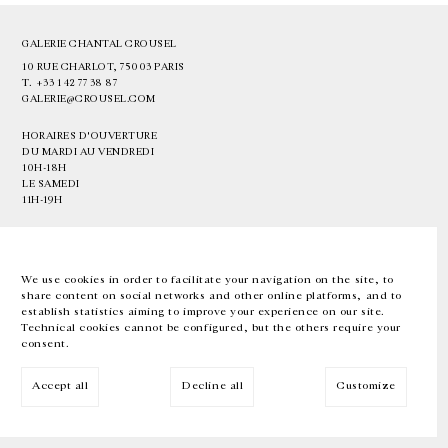
GALERIE CHANTAL CROUSEL
10 RUE CHARLOT, 75003 PARIS
T.
+33 1 42 77 38 87
GALERIE@CROUSEL.COM
HORAIRES D'OUVERTURE
DU MARDI AU VENDREDI
10H-18H
LE SAMEDI
11H-19H
LES ESPACES DE LA GALERIE SERONT FERMÉS À PARTIR DU 23 JUILLET
JUSQU'AU 4 SEPTEMBRE INCLUS
We use cookies in order to facilitate your navigation on the site, to
share content on social networks and other online platforms, and to
Facebook
Instagram
EN
FR
中文
establish statistics aiming to improve your experience on our site.
Technical cookies cannot be configured, but the others require your
consent.
Inscrivez-vous à notre newsletter
Accept all
Decline all
Customize
© Galerie Chantal Crousel 2026
Mentions légales
Cookies