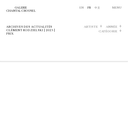
GALERIE
EN
FR
中文
MENU
CHANTAL CROUSEL
ARCHIVES DES ACTUALITÉS
ARTISTE
ANNÉE
CLÉMENT RODZIELSKI | 2023 |
CATÉGORIE
PRIX