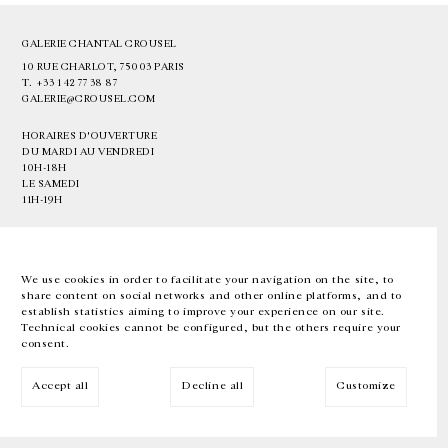
GALERIE CHANTAL CROUSEL
10 RUE CHARLOT, 75003 PARIS
T.
+33 1 42 77 38 87
GALERIE@CROUSEL.COM
HORAIRES D'OUVERTURE
DU MARDI AU VENDREDI
10H-18H
LE SAMEDI
11H-19H
LES ESPACES DE LA GALERIE SERONT FERMÉS À PARTIR DU 23 JUILLET
JUSQU'AU 4 SEPTEMBRE INCLUS
We use cookies in order to facilitate your navigation on the site, to
share content on social networks and other online platforms, and to
Facebook
Instagram
EN
FR
中文
establish statistics aiming to improve your experience on our site.
Technical cookies cannot be configured, but the others require your
consent.
Inscrivez-vous à notre newsletter
Accept all
Decline all
Customize
© Galerie Chantal Crousel 2026
Mentions légales
Cookies