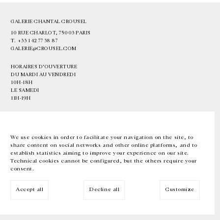
GALERIE CHANTAL CROUSEL
10 RUE CHARLOT, 75003 PARIS
T.
+33 1 42 77 38 87
GALERIE@CROUSEL.COM
HORAIRES D'OUVERTURE
DU MARDI AU VENDREDI
10H-18H
LE SAMEDI
11H-19H
LES ESPACES DE LA GALERIE SERONT FERMÉS À PARTIR DU 23 JUILLET
JUSQU'AU 4 SEPTEMBRE INCLUS
We use cookies in order to facilitate your navigation on the site, to
share content on social networks and other online platforms, and to
Facebook
Instagram
EN
FR
中文
establish statistics aiming to improve your experience on our site.
Technical cookies cannot be configured, but the others require your
consent.
Inscrivez-vous à notre newsletter
Accept all
Decline all
Customize
© Galerie Chantal Crousel 2026
Mentions légales
Cookies