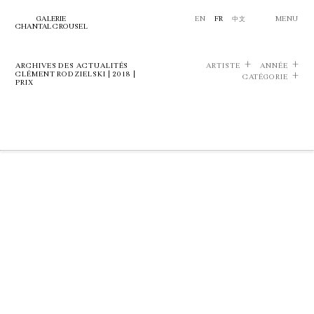
GALERIE
EN
FR
中文
MENU
CHANTAL CROUSEL
ARCHIVES DES ACTUALITÉS
ARTISTE
ANNÉE
CLÉMENT RODZIELSKI | 2018 |
CATÉGORIE
PRIX