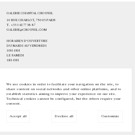
GALERIE CHANTAL CROUSEL
10 RUE CHARLOT, 75003 PARIS
T.
+33 1 42 77 38 87
GALERIE@CROUSEL.COM
HORAIRES D'OUVERTURE
DU MARDI AU VENDREDI
10H-18H
LE SAMEDI
11H-19H
LES ESPACES DE LA GALERIE SERONT FERMÉS À PARTIR DU 23 JUILLET
JUSQU'AU 4 SEPTEMBRE INCLUS
We use cookies in order to facilitate your navigation on the site, to
share content on social networks and other online platforms, and to
Facebook
Instagram
EN
FR
中文
establish statistics aiming to improve your experience on our site.
Technical cookies cannot be configured, but the others require your
consent.
Inscrivez-vous à notre newsletter
Accept all
Decline all
Customize
© Galerie Chantal Crousel 2026
Mentions légales
Cookies