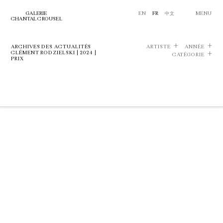
GALERIE
EN
FR
中文
MENU
CHANTAL CROUSEL
ARCHIVES DES ACTUALITÉS
ARTISTE
ANNÉE
CLÉMENT RODZIELSKI | 2024 |
CATÉGORIE
PRIX