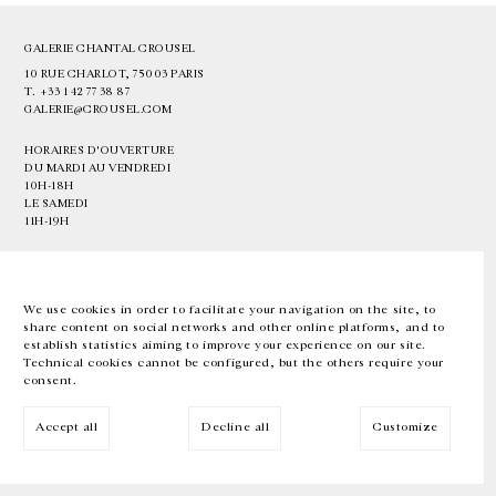
GALERIE CHANTAL CROUSEL
10 RUE CHARLOT, 75003 PARIS
T.
+33 1 42 77 38 87
GALERIE@CROUSEL.COM
HORAIRES D'OUVERTURE
DU MARDI AU VENDREDI
10H-18H
LE SAMEDI
11H-19H
LES ESPACES DE LA GALERIE SERONT FERMÉS À PARTIR DU 23 JUILLET
JUSQU'AU 4 SEPTEMBRE INCLUS
We use cookies in order to facilitate your navigation on the site, to
share content on social networks and other online platforms, and to
Facebook
Instagram
EN
FR
中文
establish statistics aiming to improve your experience on our site.
Technical cookies cannot be configured, but the others require your
consent.
Inscrivez-vous à notre newsletter
Accept all
Decline all
Customize
© Galerie Chantal Crousel 2026
Mentions légales
Cookies