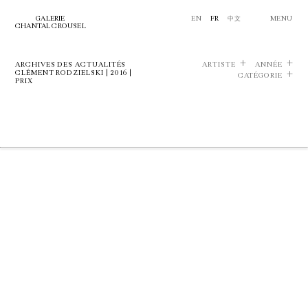
GALERIE
EN
FR
中文
MENU
CHANTAL CROUSEL
ARCHIVES DES ACTUALITÉS
ARTISTE
ANNÉE
CLÉMENT RODZIELSKI | 2016 |
CATÉGORIE
PRIX