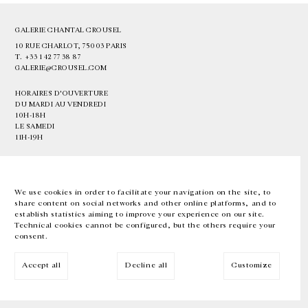
GALERIE CHANTAL CROUSEL
10 RUE CHARLOT, 75003 PARIS
T.
+33 1 42 77 38 87
GALERIE@CROUSEL.COM
HORAIRES D'OUVERTURE
DU MARDI AU VENDREDI
10H-18H
LE SAMEDI
11H-19H
LES ESPACES DE LA GALERIE SERONT FERMÉS À PARTIR DU 23 JUILLET
JUSQU'AU 4 SEPTEMBRE INCLUS
We use cookies in order to facilitate your navigation on the site, to
share content on social networks and other online platforms, and to
Facebook
Instagram
EN
FR
中文
establish statistics aiming to improve your experience on our site.
Technical cookies cannot be configured, but the others require your
consent.
Inscrivez-vous à notre newsletter
Accept all
Decline all
Customize
© Galerie Chantal Crousel 2026
Mentions légales
Cookies