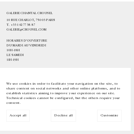
GALERIE CHANTAL CROUSEL
10 RUE CHARLOT, 75003 PARIS
T.
+33 1 42 77 38 87
GALERIE@CROUSEL.COM
HORAIRES D'OUVERTURE
DU MARDI AU VENDREDI
10H-18H
LE SAMEDI
11H-19H
LES ESPACES DE LA GALERIE SERONT FERMÉS À PARTIR DU 23 JUILLET
JUSQU'AU 4 SEPTEMBRE INCLUS
We use cookies in order to facilitate your navigation on the site, to
share content on social networks and other online platforms, and to
Facebook
Instagram
EN
FR
中文
establish statistics aiming to improve your experience on our site.
Technical cookies cannot be configured, but the others require your
consent.
Inscrivez-vous à notre newsletter
Accept all
Decline all
Customize
© Galerie Chantal Crousel 2026
Mentions légales
Cookies