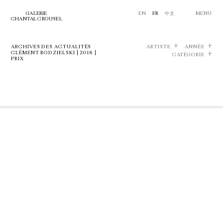
GALERIE
EN
FR
中文
MENU
CHANTAL CROUSEL
ARCHIVES DES ACTUALITÉS
ARTISTE
ANNÉE
CLÉMENT RODZIELSKI | 2018 |
CATÉGORIE
PRIX