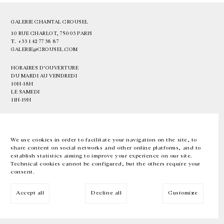
GALERIE CHANTAL CROUSEL
10 RUE CHARLOT, 75003 PARIS
T.
+33 1 42 77 38 87
GALERIE@CROUSEL.COM
HORAIRES D'OUVERTURE
DU MARDI AU VENDREDI
10H-18H
LE SAMEDI
11H-19H
LES ESPACES DE LA GALERIE SERONT FERMÉS À PARTIR DU 23 JUILLET
JUSQU'AU 4 SEPTEMBRE INCLUS
We use cookies in order to facilitate your navigation on the site, to
share content on social networks and other online platforms, and to
Facebook
Instagram
EN
FR
中文
establish statistics aiming to improve your experience on our site.
Technical cookies cannot be configured, but the others require your
consent.
Inscrivez-vous à notre newsletter
Accept all
Decline all
Customize
© Galerie Chantal Crousel 2026
Mentions légales
Cookies