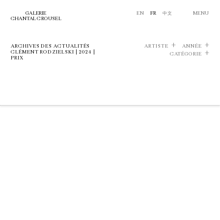
GALERIE
EN
FR
中文
MENU
CHANTAL CROUSEL
ARCHIVES DES ACTUALITÉS
ARTISTE
ANNÉE
CLÉMENT RODZIELSKI | 2024 |
CATÉGORIE
PRIX