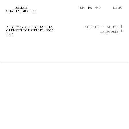
GALERIE
EN
FR
中文
MENU
CHANTAL CROUSEL
ARCHIVES DES ACTUALITÉS
ARTISTE
ANNÉE
CLÉMENT RODZIELSKI | 2023 |
CATÉGORIE
PRIX