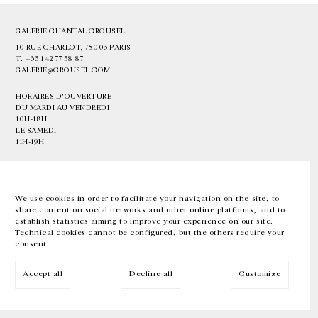
GALERIE CHANTAL CROUSEL
10 RUE CHARLOT, 75003 PARIS
T.
+33 1 42 77 38 87
GALERIE@CROUSEL.COM
HORAIRES D'OUVERTURE
DU MARDI AU VENDREDI
10H-18H
LE SAMEDI
11H-19H
LES ESPACES DE LA GALERIE SERONT FERMÉS À PARTIR DU 23 JUILLET
JUSQU'AU 4 SEPTEMBRE INCLUS
We use cookies in order to facilitate your navigation on the site, to
share content on social networks and other online platforms, and to
Facebook
Instagram
EN
FR
中文
establish statistics aiming to improve your experience on our site.
Technical cookies cannot be configured, but the others require your
consent.
Inscrivez-vous à notre newsletter
Accept all
Decline all
Customize
© Galerie Chantal Crousel 2026
Mentions légales
Cookies