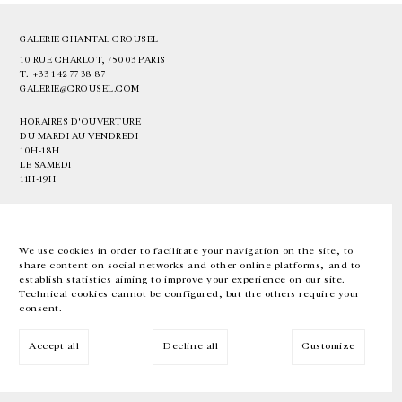
GALERIE CHANTAL CROUSEL
10 RUE CHARLOT, 75003 PARIS
T.
+33 1 42 77 38 87
GALERIE@CROUSEL.COM
HORAIRES D'OUVERTURE
DU MARDI AU VENDREDI
10H-18H
LE SAMEDI
11H-19H
LES ESPACES DE LA GALERIE SERONT FERMÉS À PARTIR DU 23 JUILLET
JUSQU'AU 4 SEPTEMBRE INCLUS
We use cookies in order to facilitate your navigation on the site, to
share content on social networks and other online platforms, and to
Facebook
Instagram
EN
FR
中文
establish statistics aiming to improve your experience on our site.
Technical cookies cannot be configured, but the others require your
consent.
Inscrivez-vous à notre newsletter
Accept all
Decline all
Customize
© Galerie Chantal Crousel 2026
Mentions légales
Cookies