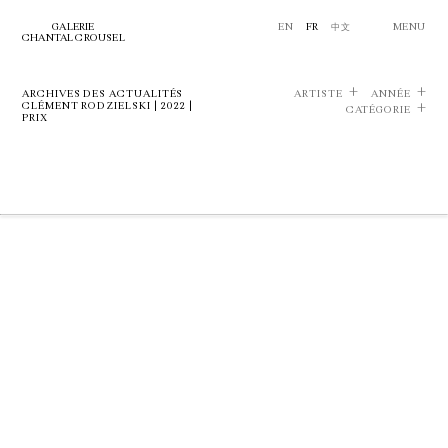
GALERIE
EN
FR
中文
MENU
CHANTAL CROUSEL
ARCHIVES DES ACTUALITÉS
ARTISTE
ANNÉE
CLÉMENT RODZIELSKI | 2022 |
CATÉGORIE
PRIX