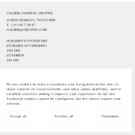
GALERIE CHANTAL CROUSEL
10 RUE CHARLOT, 75003 PARIS
T.
+33 1 42 77 38 87
GALERIE@CROUSEL.COM
HORAIRES D'OUVERTURE
DU MARDI AU VENDREDI
10H-18H
LE SAMEDI
11H-19H
LES ESPACES DE LA GALERIE SERONT FERMÉS À PARTIR DU 23 JUILLET
JUSQU'AU 4 SEPTEMBRE INCLUS
We use cookies in order to facilitate your navigation on the site, to
share content on social networks and other online platforms, and to
Facebook
Instagram
EN
FR
中文
establish statistics aiming to improve your experience on our site.
Technical cookies cannot be configured, but the others require your
consent.
Inscrivez-vous à notre newsletter
Accept all
Decline all
Customize
© Galerie Chantal Crousel 2026
Mentions légales
Cookies