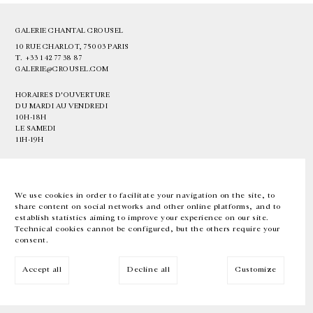
GALERIE CHANTAL CROUSEL
10 RUE CHARLOT, 75003 PARIS
T.
+33 1 42 77 38 87
GALERIE@CROUSEL.COM
HORAIRES D'OUVERTURE
DU MARDI AU VENDREDI
10H-18H
LE SAMEDI
11H-19H
LES ESPACES DE LA GALERIE SERONT FERMÉS À PARTIR DU 23 JUILLET
JUSQU'AU 4 SEPTEMBRE INCLUS
We use cookies in order to facilitate your navigation on the site, to
share content on social networks and other online platforms, and to
Facebook
Instagram
EN
FR
中文
establish statistics aiming to improve your experience on our site.
Technical cookies cannot be configured, but the others require your
consent.
Inscrivez-vous à notre newsletter
Accept all
Decline all
Customize
© Galerie Chantal Crousel 2026
Mentions légales
Cookies