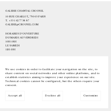
GALERIE CHANTAL CROUSEL
10 RUE CHARLOT, 75003 PARIS
T.
+33 1 42 77 38 87
GALERIE@CROUSEL.COM
HORAIRES D'OUVERTURE
DU MARDI AU VENDREDI
10H-18H
LE SAMEDI
11H-19H
LES ESPACES DE LA GALERIE SERONT FERMÉS À PARTIR DU 23 JUILLET
JUSQU'AU 4 SEPTEMBRE INCLUS
We use cookies in order to facilitate your navigation on the site, to
share content on social networks and other online platforms, and to
Facebook
Instagram
EN
FR
中文
establish statistics aiming to improve your experience on our site.
Technical cookies cannot be configured, but the others require your
consent.
Inscrivez-vous à notre newsletter
Accept all
Decline all
Customize
© Galerie Chantal Crousel 2026
Mentions légales
Cookies