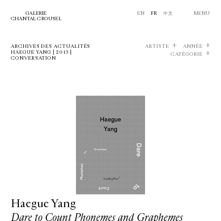
GALERIE
EN
FR
中文
MENU
CHANTAL CROUSEL
ARCHIVES DES ACTUALITÉS
ARTISTE
ANNÉE
HAEGUE YANG | 2013 |
CATÉGORIE
CONVERSATION
Haegue Yang
Dare to Count Phonemes and Graphemes