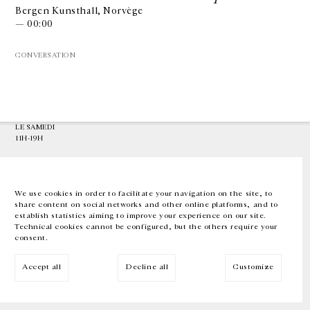
Bergen Kunsthall, Norvège
— 00:00
GALERIE CHANTAL CROUSEL
10 RUE CHARLOT, 75003 PARIS
CONVERSATION
T.
+33 1 42 77 38 87
GALERIE@CROUSEL.COM
HORAIRES D'OUVERTURE
DU MARDI AU VENDREDI
10H-18H
LE SAMEDI
11H-19H
LES ESPACES DE LA GALERIE SERONT FERMÉS À PARTIR DU 23 JUILLET
JUSQU'AU 4 SEPTEMBRE INCLUS
We use cookies in order to facilitate your navigation on the site, to
share content on social networks and other online platforms, and to
Facebook
Instagram
EN
FR
中文
establish statistics aiming to improve your experience on our site.
Technical cookies cannot be configured, but the others require your
consent.
Inscrivez-vous à notre newsletter
Accept all
Decline all
Customize
© Galerie Chantal Crousel 2026
Mentions légales
Cookies