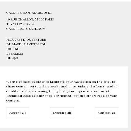
GALERIE CHANTAL CROUSEL
10 RUE CHARLOT, 75003 PARIS
T.
+33 1 42 77 38 87
GALERIE@CROUSEL.COM
HORAIRES D'OUVERTURE
DU MARDI AU VENDREDI
10H-18H
LE SAMEDI
11H-19H
LES ESPACES DE LA GALERIE SERONT FERMÉS À PARTIR DU 23 JUILLET
JUSQU'AU 4 SEPTEMBRE INCLUS
We use cookies in order to facilitate your navigation on the site, to
share content on social networks and other online platforms, and to
Facebook
Instagram
EN
FR
中文
establish statistics aiming to improve your experience on our site.
Technical cookies cannot be configured, but the others require your
consent.
Inscrivez-vous à notre newsletter
Accept all
Decline all
Customize
© Galerie Chantal Crousel 2026
Mentions légales
Cookies