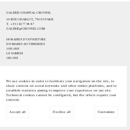
GALERIE CHANTAL CROUSEL
10 RUE CHARLOT, 75003 PARIS
T.
+33 1 42 77 38 87
GALERIE@CROUSEL.COM
HORAIRES D'OUVERTURE
DU MARDI AU VENDREDI
10H-18H
LE SAMEDI
11H-19H
LES ESPACES DE LA GALERIE SERONT FERMÉS À PARTIR DU 23 JUILLET
JUSQU'AU 4 SEPTEMBRE INCLUS
We use cookies in order to facilitate your navigation on the site, to
share content on social networks and other online platforms, and to
Facebook
Instagram
EN
FR
中文
establish statistics aiming to improve your experience on our site.
Technical cookies cannot be configured, but the others require your
consent.
Inscrivez-vous à notre newsletter
Accept all
Decline all
Customize
© Galerie Chantal Crousel 2026
Mentions légales
Cookies