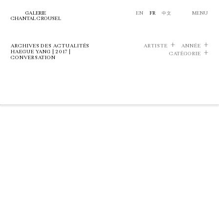
GALERIE
EN
FR
中文
MENU
CHANTAL CROUSEL
ARCHIVES DES ACTUALITÉS
ARTISTE
ANNÉE
HAEGUE YANG | 2017 |
CATÉGORIE
CONVERSATION