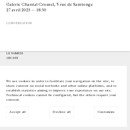
Galerie Chantal Crousel, 5 rue de Saintonge
27 avril 2023 — 18:30
GALERIE CHANTAL CROUSEL
10 RUE CHARLOT, 75003 PARIS
CONVERSATION
T.
+33 1 42 77 38 87
GALERIE@CROUSEL.COM
HORAIRES D'OUVERTURE
DU MARDI AU VENDREDI
10H-18H
LE SAMEDI
11H-19H
LES ESPACES DE LA GALERIE SERONT FERMÉS À PARTIR DU 23 JUILLET
JUSQU'AU 4 SEPTEMBRE INCLUS
We use cookies in order to facilitate your navigation on the site, to
share content on social networks and other online platforms, and to
Facebook
Instagram
EN
FR
中文
establish statistics aiming to improve your experience on our site.
Technical cookies cannot be configured, but the others require your
consent.
Inscrivez-vous à notre newsletter
Accept all
Decline all
Customize
© Galerie Chantal Crousel 2026
Mentions légales
Cookies