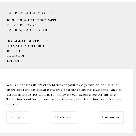
GALERIE CHANTAL CROUSEL
10 RUE CHARLOT, 75003 PARIS
T.
+33 1 42 77 38 87
GALERIE@CROUSEL.COM
HORAIRES D'OUVERTURE
DU MARDI AU VENDREDI
10H-18H
LE SAMEDI
11H-19H
LES ESPACES DE LA GALERIE SERONT FERMÉS À PARTIR DU 23 JUILLET
JUSQU'AU 4 SEPTEMBRE INCLUS
We use cookies in order to facilitate your navigation on the site, to
share content on social networks and other online platforms, and to
Facebook
Instagram
EN
FR
中文
establish statistics aiming to improve your experience on our site.
Technical cookies cannot be configured, but the others require your
consent.
Inscrivez-vous à notre newsletter
Accept all
Decline all
Customize
© Galerie Chantal Crousel 2026
Mentions légales
Cookies