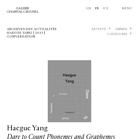
GALERIE
EN
FR
中文
MENU
CHANTAL CROUSEL
ARCHIVES DES ACTUALITÉS
ARTISTE
ANNÉE
HAEGUE YANG | 2013 |
CATÉGORIE
CONVERSATION
Haegue Yang
Dare to Count Phonemes and Graphemes