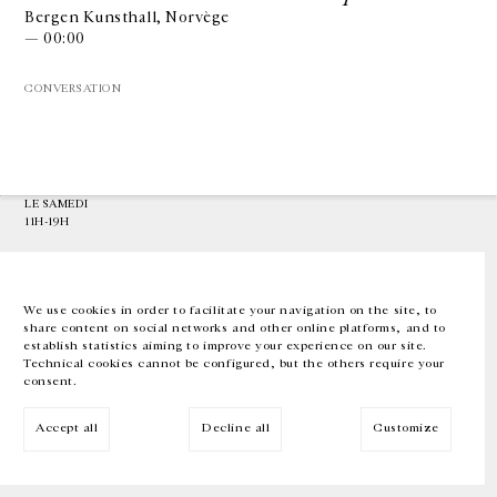
Bergen Kunsthall, Norvège
— 00:00
GALERIE CHANTAL CROUSEL
10 RUE CHARLOT, 75003 PARIS
CONVERSATION
T.
+33 1 42 77 38 87
GALERIE@CROUSEL.COM
HORAIRES D'OUVERTURE
DU MARDI AU VENDREDI
10H-18H
LE SAMEDI
11H-19H
LES ESPACES DE LA GALERIE SERONT FERMÉS À PARTIR DU 23 JUILLET
JUSQU'AU 4 SEPTEMBRE INCLUS
We use cookies in order to facilitate your navigation on the site, to
share content on social networks and other online platforms, and to
Facebook
Instagram
EN
FR
中文
establish statistics aiming to improve your experience on our site.
Technical cookies cannot be configured, but the others require your
consent.
Inscrivez-vous à notre newsletter
Accept all
Decline all
Customize
© Galerie Chantal Crousel 2026
Mentions légales
Cookies