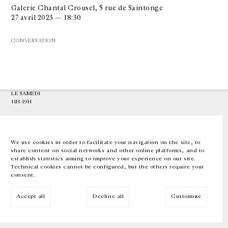
Galerie Chantal Crousel, 5 rue de Saintonge
27 avril 2023 — 18:30
GALERIE CHANTAL CROUSEL
10 RUE CHARLOT, 75003 PARIS
CONVERSATION
T.
+33 1 42 77 38 87
GALERIE@CROUSEL.COM
HORAIRES D'OUVERTURE
DU MARDI AU VENDREDI
10H-18H
LE SAMEDI
11H-19H
LES ESPACES DE LA GALERIE SERONT FERMÉS À PARTIR DU 23 JUILLET
JUSQU'AU 4 SEPTEMBRE INCLUS
We use cookies in order to facilitate your navigation on the site, to
share content on social networks and other online platforms, and to
Facebook
Instagram
EN
FR
中文
establish statistics aiming to improve your experience on our site.
Technical cookies cannot be configured, but the others require your
consent.
Inscrivez-vous à notre newsletter
Accept all
Decline all
Customize
© Galerie Chantal Crousel 2026
Mentions légales
Cookies