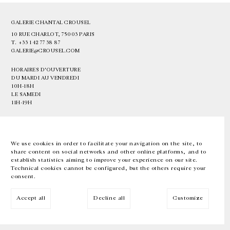
GALERIE CHANTAL CROUSEL
10 RUE CHARLOT, 75003 PARIS
T.
+33 1 42 77 38 87
GALERIE@CROUSEL.COM
HORAIRES D'OUVERTURE
DU MARDI AU VENDREDI
10H-18H
LE SAMEDI
11H-19H
LES ESPACES DE LA GALERIE SERONT FERMÉS À PARTIR DU 23 JUILLET
JUSQU'AU 4 SEPTEMBRE INCLUS
We use cookies in order to facilitate your navigation on the site, to
share content on social networks and other online platforms, and to
Facebook
Instagram
EN
FR
中文
establish statistics aiming to improve your experience on our site.
Technical cookies cannot be configured, but the others require your
consent.
Inscrivez-vous à notre newsletter
Accept all
Decline all
Customize
© Galerie Chantal Crousel 2026
Mentions légales
Cookies