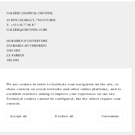
GALERIE CHANTAL CROUSEL
10 RUE CHARLOT, 75003 PARIS
T.
+33 1 42 77 38 87
GALERIE@CROUSEL.COM
HORAIRES D'OUVERTURE
DU MARDI AU VENDREDI
10H-18H
LE SAMEDI
11H-19H
LES ESPACES DE LA GALERIE SERONT FERMÉS À PARTIR DU 23 JUILLET
JUSQU'AU 4 SEPTEMBRE INCLUS
We use cookies in order to facilitate your navigation on the site, to
share content on social networks and other online platforms, and to
Facebook
Instagram
EN
FR
中文
establish statistics aiming to improve your experience on our site.
Technical cookies cannot be configured, but the others require your
consent.
Inscrivez-vous à notre newsletter
Accept all
Decline all
Customize
© Galerie Chantal Crousel 2026
Mentions légales
Cookies