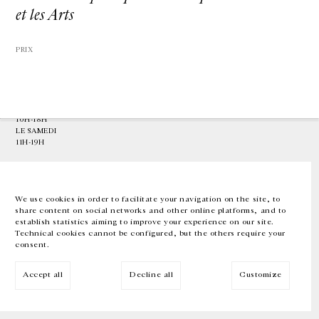
et les Arts
GALERIE CHANTAL CROUSEL
10 RUE CHARLOT, 75003 PARIS
PRIX
T.
+33 1 42 77 38 87
GALERIE@CROUSEL.COM
HORAIRES D'OUVERTURE
DU MARDI AU VENDREDI
10H-18H
LE SAMEDI
11H-19H
LES ESPACES DE LA GALERIE SERONT FERMÉS À PARTIR DU 23 JUILLET
JUSQU'AU 4 SEPTEMBRE INCLUS
We use cookies in order to facilitate your navigation on the site, to
share content on social networks and other online platforms, and to
Facebook
Instagram
EN
FR
中文
establish statistics aiming to improve your experience on our site.
Technical cookies cannot be configured, but the others require your
consent.
Inscrivez-vous à notre newsletter
Accept all
Decline all
Customize
© Galerie Chantal Crousel 2026
Mentions légales
Cookies