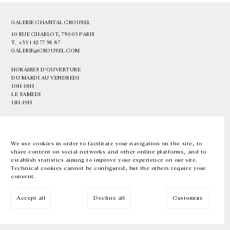
GALERIE CHANTAL CROUSEL
10 RUE CHARLOT, 75003 PARIS
T.
+33 1 42 77 38 87
GALERIE@CROUSEL.COM
HORAIRES D'OUVERTURE
DU MARDI AU VENDREDI
10H-18H
LE SAMEDI
11H-19H
LES ESPACES DE LA GALERIE SERONT FERMÉS À PARTIR DU 23 JUILLET
JUSQU'AU 4 SEPTEMBRE INCLUS
We use cookies in order to facilitate your navigation on the site, to
share content on social networks and other online platforms, and to
Facebook
Instagram
EN
FR
中文
establish statistics aiming to improve your experience on our site.
Technical cookies cannot be configured, but the others require your
consent.
Inscrivez-vous à notre newsletter
Accept all
Decline all
Customize
© Galerie Chantal Crousel 2026
Mentions légales
Cookies