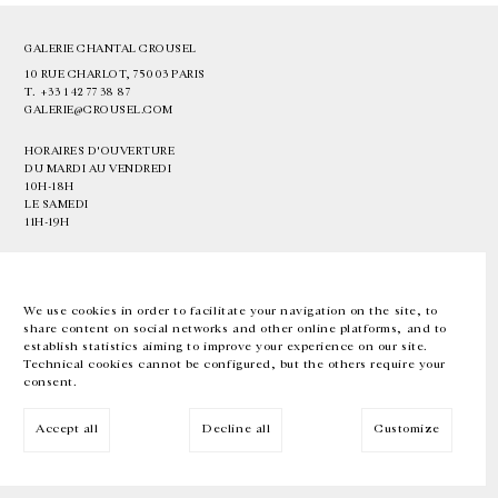
GALERIE CHANTAL CROUSEL
10 RUE CHARLOT, 75003 PARIS
T.
+33 1 42 77 38 87
GALERIE@CROUSEL.COM
HORAIRES D'OUVERTURE
DU MARDI AU VENDREDI
10H-18H
LE SAMEDI
11H-19H
LES ESPACES DE LA GALERIE SERONT FERMÉS À PARTIR DU 23 JUILLET
JUSQU'AU 4 SEPTEMBRE INCLUS
We use cookies in order to facilitate your navigation on the site, to
share content on social networks and other online platforms, and to
Facebook
Instagram
EN
FR
中文
establish statistics aiming to improve your experience on our site.
Technical cookies cannot be configured, but the others require your
consent.
Inscrivez-vous à notre newsletter
Accept all
Decline all
Customize
© Galerie Chantal Crousel 2026
Mentions légales
Cookies