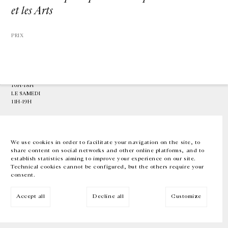
et les Arts
GALERIE CHANTAL CROUSEL
10 RUE CHARLOT, 75003 PARIS
PRIX
T.
+33 1 42 77 38 87
GALERIE@CROUSEL.COM
HORAIRES D'OUVERTURE
DU MARDI AU VENDREDI
10H-18H
LE SAMEDI
11H-19H
LES ESPACES DE LA GALERIE SERONT FERMÉS À PARTIR DU 23 JUILLET
JUSQU'AU 4 SEPTEMBRE INCLUS
We use cookies in order to facilitate your navigation on the site, to
share content on social networks and other online platforms, and to
Facebook
Instagram
EN
FR
中文
establish statistics aiming to improve your experience on our site.
Technical cookies cannot be configured, but the others require your
consent.
Inscrivez-vous à notre newsletter
Accept all
Decline all
Customize
© Galerie Chantal Crousel 2026
Mentions légales
Cookies