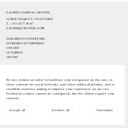
GALERIE CHANTAL CROUSEL
10 RUE CHARLOT, 75003 PARIS
T.
+33 1 42 77 38 87
GALERIE@CROUSEL.COM
HORAIRES D'OUVERTURE
DU MARDI AU VENDREDI
10H-18H
LE SAMEDI
11H-19H
LES ESPACES DE LA GALERIE SERONT FERMÉS À PARTIR DU 23 JUILLET
JUSQU'AU 4 SEPTEMBRE INCLUS
We use cookies in order to facilitate your navigation on the site, to
share content on social networks and other online platforms, and to
Facebook
Instagram
EN
FR
中文
establish statistics aiming to improve your experience on our site.
Technical cookies cannot be configured, but the others require your
consent.
Inscrivez-vous à notre newsletter
Accept all
Decline all
Customize
© Galerie Chantal Crousel 2026
Mentions légales
Cookies